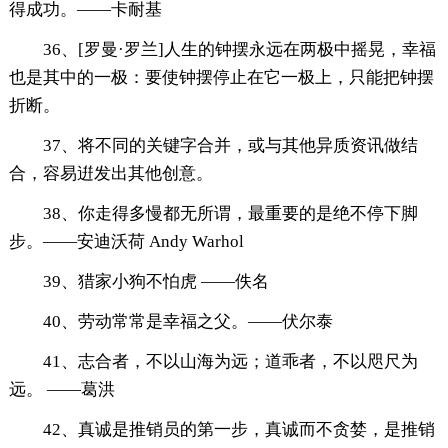
得成功。——卡耐基
36、[罗曼·罗兰]人生的钟摆永远在两极中摇晃，幸福
也是其中的一极：要使钟摆停止在它一极上，只能把钟摆
折断。
37、将不同的关键字合并，或与其他异质资讯做结
合，容易逬发出其他创意。
38、你走得多慢都无所谓，最重要的是绝不停下脚
步。——安迪沃荷 Andy Warhol
39、猎家小狗不怕虎 ——佚名
40、劳动常常是幸福之父。——伏尔泰
41、志合者，不以山海为远；道乖者，不以咫尺为
远。 ——葛洪
42、真诚是推销员的第一步，真诚而不贪婪，是推销