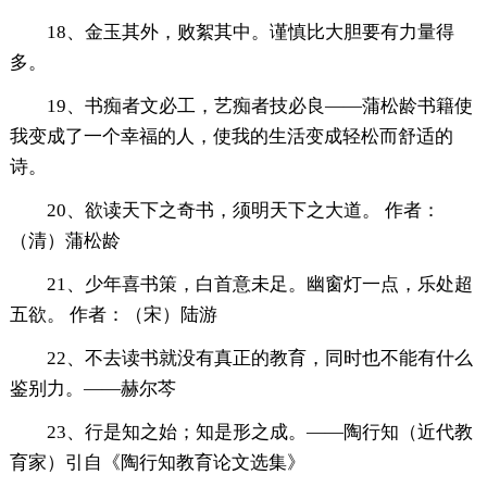
18、金玉其外，败絮其中。谨慎比大胆要有力量得
多。
19、书痴者文必工，艺痴者技必良——蒲松龄书籍使
我变成了一个幸福的人，使我的生活变成轻松而舒适的
诗。
20、欲读天下之奇书，须明天下之大道。 作者：
（清）蒲松龄
21、少年喜书策，白首意未足。幽窗灯一点，乐处超
五欲。 作者：（宋）陆游
22、不去读书就没有真正的教育，同时也不能有什么
鉴别力。——赫尔芩
23、行是知之始；知是形之成。——陶行知（近代教
育家）引自《陶行知教育论文选集》