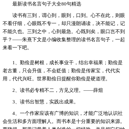
最新读书名言句子大全80句精选
读书有三到，谓心到，眼到，口到。心不在此，则眼
不看仔细，心眼既不专一，却只漫朗诵读，决不能记，记
不能久也。三到之中，心到最急。心既到矣，眼口岂不到
乎？——朱熹下文是小编收集整理的读书名言句子，一起
来看一下吧。
1、勤俭是树根，成长事业干，结出幸福果；勤俭是
老古董，只会升值，不会贬值；勤俭是传家宝，代代实
用，代代兴旺。世界勤俭日提醒你勤俭是硬道理。
2、读书必专精不二，方见义理。——薛煊
3、读书出智慧，实践出成果。
4、一个作家应该有广博的知识，才能广泛地认识社
会生活和多方面理解人。而书本是十分重要的知识来源。