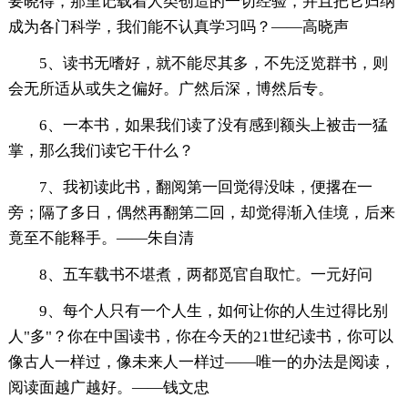
要晓得，那里记载着人类创造的一切经验，并且把它归纳
成为各门科学，我们能不认真学习吗？——高晓声
5、读书无嗜好，就不能尽其多，不先泛览群书，则
会无所适从或失之偏好。广然后深，博然后专。
6、一本书，如果我们读了没有感到额头上被击一猛
掌，那么我们读它干什么？
7、我初读此书，翻阅第一回觉得没味，便撂在一
旁；隔了多日，偶然再翻第二回，却觉得渐入佳境，后来
竟至不能释手。——朱自清
8、五车载书不堪煮，两都觅官自取忙。一元好问
9、每个人只有一个人生，如何让你的人生过得比别
人"多"？你在中国读书，你在今天的21世纪读书，你可以
像古人一样过，像未来人一样过——唯一的办法是阅读，
阅读面越广越好。——钱文忠