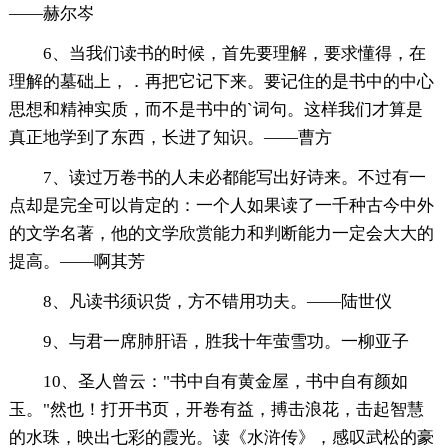
——赫尔岑
6、当我们读书的时候，首先要理解，要求懂得，在
理解的墓础上，．再把它记下来。要记住的是书中的中心
思想和精神实质，而不是书中的`词句。这样我们才算是
真正地学到了东西，长进了知识。——曹方
7、读过万卷书的人未必都能写出好诗来。不过有一
点却是完全可以肯定的：一个人如果读了一千种古今中外
的文学名著，他的文学欣赏能力和判断能力一定会大大的
提高。——啊其芳
8、凡读书须识货，方不错用功夫。——陆世仪
9、与君一席肺肝语，胜我十年萤雪功。一柳亚子
10、圣人曾云："书中自有黄金屋，书中自有颜如
玉。"然也！打开书页，开卷有益，搏击浪花，击起智慧
的水珠，映出七彩的霞光。读《水浒传》，感叹武松的豪