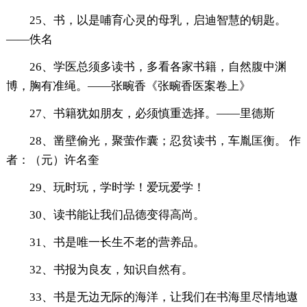
25、书，以是哺育心灵的母乳，启迪智慧的钥匙。
——佚名
26、学医总须多读书，多看各家书籍，自然腹中渊
博，胸有准绳。——张畹香《张畹香医案卷上》
27、书籍犹如朋友，必须慎重选择。——里德斯
28、凿壁偷光，聚萤作囊；忍贫读书，车胤匡衡。 作
者：（元）许名奎
29、玩时玩，学时学！爱玩爱学！
30、读书能让我们品德变得高尚。
31、书是唯一长生不老的营养品。
32、书报为良友，知识自然有。
33、书是无边无际的海洋，让我们在书海里尽情地遨