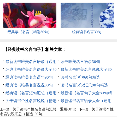
选100句）
用60句）
经典读书名言（精选30句）
经典读书名言30句
【经典读书名言句子】相关文章：
最新读书唯美名言语录（通用
读书唯美名言语录30句
70句）
经典读书唯美名言语录大全70
最新读书唯美名言说说大全60
句
经典读书唯美名言语句90句
句精选
读书名言说说60句精选
经典读书唯美名言说说30句
读书名言说说汇总90句精选
经典读书名言短句汇总（通用
最新读书名言句子大全80句精
50句）
关于读书个性名言说说（精选
选
最新读书名言语录大全（通用
30句）
100句）
关于读书个性名言语句汇总（通用60句）
关于读书个性
上一篇：
下一篇：
名言说说汇总（精选100句）