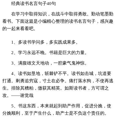
经典读书名言句子40句
在学习中取得知识，在战斗中取得勇敢。勤动笔墨勤
看书。下面这篇是小编精心整理的读书名言句子，感兴趣
的一起来看看吧。
1、多读书学问多，多实践成果多。
2、学习永远不晚。书籍是巨大的力量。
3、满腹雄文天地动，一腔豪气鬼神惊。
4、读书如垦地，斩棘铲不平。读书如击城，坑道要
打通。剩勇追穷寇，寸土在必争。痛打落水狗，不使再逃
生。排除其糟粕，缴获其精英。如斯读书者，方可谓之
攻。——谢觉哉
5、书这东西，本来就起到助产作用，促进分娩，使
分娩顺利，至于产生什么，助产士是不负这个责任的。